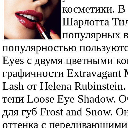
косметики. В
Шарлотта Тил
популярных в
популярностью пользуются
Eyes с двумя цветными ко
графичности Extravagant 
Lash от Helena Rubinstei
тени Loose Eye Shadow. О
для губ Frost and Snow. О
оттенка с переливающимис