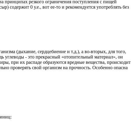
 на принципах резкого ограничения поступления с пищей
р) содержит 0 у.е., вот ее-то и рекомендуется употреблять без
зма (дыхание, сердцебиение и т.д.), а во-вторых, для того,
дь углеводы - это прекрасный «отопительный материал», он
 жиры, при их распаде образуются вредные вещества, происходит
ельно проверять свой организм на прочность. Особенно опасна
диниц: