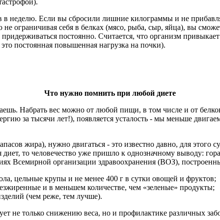
тастрофой).
ов в неделю. Если вы сбросили лишние килограммы и не прибавля
что не ограничивая себя в белках (мясо, рыба, сыр, яйца), вы смо
я придерживаться постоянно. Считается, что организм привыкае
- это постоянная повышенная нагрузка на почки).
Что нужно помнить при любой диете
аешь. Набрать вес можно от любой пищи, в том числе и от белко
ргию за тысячи лет!), появляется усталость - мы меньше двигаем
 запасов жира), нужно двигаться - это известно давно, для этог
ся диет, то человечество уже пришло к однозначному выводу: го
циях Всемирной организации здравоохранения (ВОЗ), построенн
мола, цельные крупы и не менее 400 г в сутки овощей и фруктов;
безжиренные и в меньшем количестве, чем «зеленые» продукты;
изделий (чем реже, тем лучше).
вует не только снижению веса, но и профилактике различных за