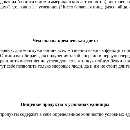
а доктора Аткинса и диета американских астронавтов) построена
1 у.е. равна 1 г углеводов) Чисто белковая пища (мясо, яйца, сы
Чем опасна кремлевская диета
рвых, для «обслуживания» всех жизненно важных функций органи
Организм забирает для получения такой энергии в первую очере
ограничить поступление углеводов, то в «топку» пойдут белки и
т себе позволить только здоровые люди, да и им не стоит длит
Пищевые продукты в условных единицах
е продукты содержат в себе определенное количество условных е