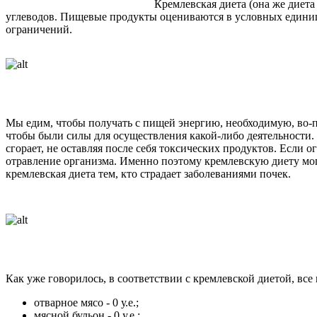
Кремлевская диета (она же диет
углеводов. Пищевые продукты оцениваются в условных единицах (
ограничений.
Мы едим, чтобы получать с пищей энергию, необходимую, во-пе
чтобы были силы для осуществления какой-либо деятельности. 
сгорает, не оставляя после себя токсических продуктов. Если 
отравление организма. Именно поэтому кремлевскую диету могу
кремлевская диета тем, кто страдает заболеваниями почек.
Как уже говорилось, в соответствии с кремлевской диетой, вс
отварное мясо - 0 у.е.;
мясной бульон - 0 у.е.;