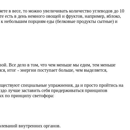
ете в весе, то можно увеличивать количество углеводов до 10
жете есть в день немного овощей и фруктов, например, яблоко,
т к небольшим порциям еды (белковые продукты сытные) и
вой. Все дело в том, что чем меньше мы едим, тем меньше
ся, итог - энергии поступает больше, чем выделяется,
о существуют специальные упражнения, да и просто пройтись на
раздо лучше заставить себя придерживаться принципов
ых по принципу светофора:
болеваний внутренних органов.