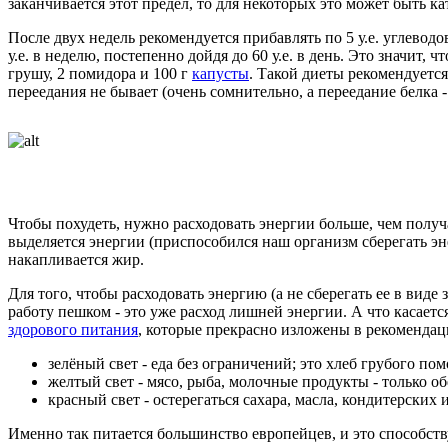
заканчивается этот предел, то для некоторых это может быть ка
После двух недель рекомендуется прибавлять по 5 у.е. углевод
у.е. в неделю, постепенно дойдя до 60 у.е. в день. Это значит, 
грушу, 2 помидора и 100 г
капусты
. Такой диеты рекомендуетс
переедания не бывает (очень сомнительно, а переедание белка 
Чтобы похудеть, нужно расходовать энергии больше, чем получ
выделяется энергии (приспособился наш организм сберегать эне
накапливается жир.
Для того, чтобы расходовать энергию (а не сберегать ее в виде
работу пешком - это уже расход лишней энергии. А что касает
здорового питания
, которые прекрасно изложены в рекоменда
зелёный свет - еда без ограничений; это хлеб грубого по
желтый свет - мясо, рыба, молочные продукты - только о
красный свет - остерегаться сахара, масла, кондитерских 
Именно так питается большинство европейцев, и это способст