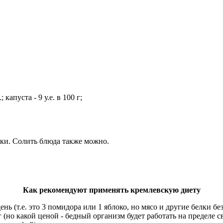
 капуста - 9 у.е. в 100 г;
сутки. Солить блюда также можно.
Как рекомендуют применять кремлевскую диету
ень (т.е. это 3 помидора или 1 яблоко, но мясо и другие белки бе
 (но какой ценой - бедный организм будет работать на пределе св