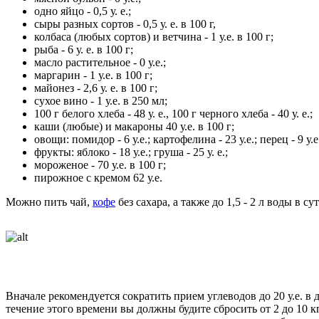
одно яйцо - 0,5 у. е.;
сыры разных сортов - 0,5 у. е. в 100 г,
колбаса (любых сортов) и ветчина - 1 у.е. в 100 г;
рыба - 6 у. е. в 100 г;
масло растительное - 0 у.е.;
маргарин - 1 у.е. в 100 г;
майонез - 2,6 у. е. в 100 г;
сухое вино - 1 у.е. в 250 мл;
100 г белого хлеба - 48 у. е., 100 г черного хлеба - 40 у. е.;
каши (любые) и макароны 40 у.е. в 100 г;
овощи: помидор - 6 у.е.; картофелина - 23 у.е.; перец - 9 у.е.;
фрукты: яблоко - 18 у.е.; груша - 25 у. е.;
мороженое - 70 у.е. в 100 г;
пирожное с кремом 62 у.е.
Можно пить чай,
кофе
без сахара, а также до 1,5 - 2 л воды в 
Вначале рекомендуется сократить прием углеводов до 20 у.е. в д
течение этого времени вы должны будите сбросить от 2 до 10 кг