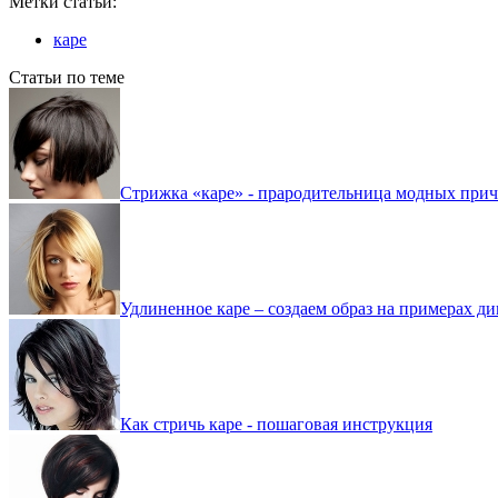
Метки статьи:
каре
Статьи по теме
Стрижка «каре» - прародительница модных приче
Удлиненное каре – создаем образ на примерах ди
Как стричь каре - пошаговая инструкция