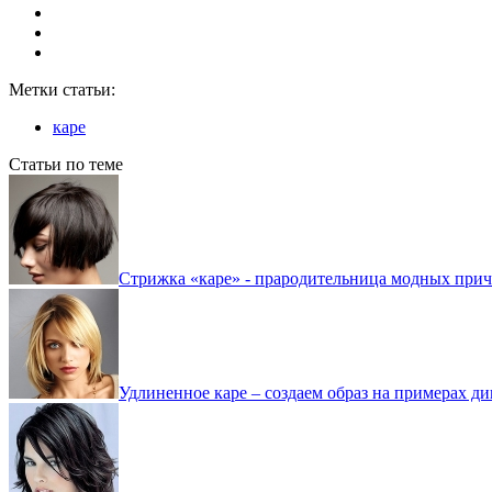
Метки статьи:
каре
Статьи по теме
Стрижка «каре» - прародительница модных приче
Удлиненное каре – создаем образ на примерах ди