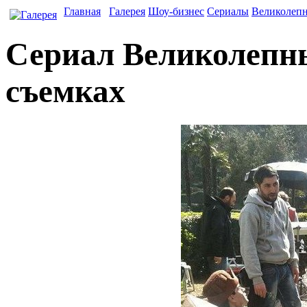
Главная
Галерея
Шоу-бизнес
Сериалы
Великолеп
Сериал Великолепны
съемках