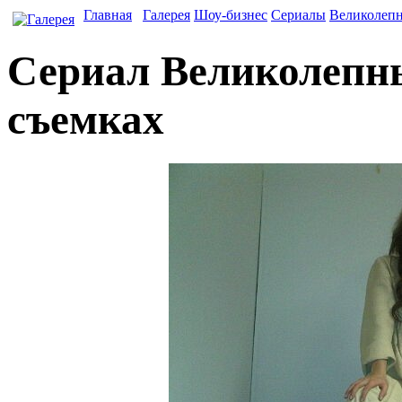
Главная
Галерея
Шоу-бизнес
Сериалы
Великолеп
Сериал Великолепны
съемках