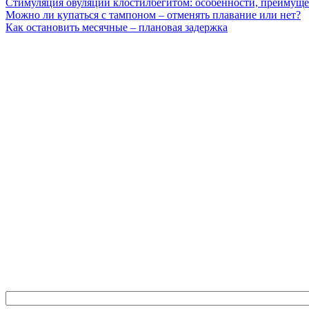
Стимуляция овуляции клостилбегитом: особенности, преимуще
Можно ли купаться с тампоном – отменять плавание или нет?
Как остановить месячные – плановая задержка