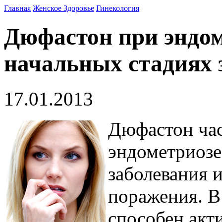
Главная
Женское Здоровье
Гинекология
Дюфастон при эндом
начальных стадиях 
17.01.2013
Дюфастон час
эндометриозе
заболевания 
поражения. В
способен акт