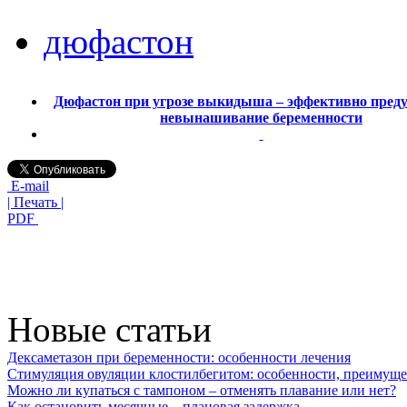
дюфастон
Дюфастон при угрозе выкидыша – эффективно пред
невынашивание беременности
E-mail
| Печать |
PDF
Новые статьи
Дексаметазон при беременности: особенности лечения
Стимуляция овуляции клостилбегитом: особенности, преимуще
Можно ли купаться с тампоном – отменять плавание или нет?
Как остановить месячные – плановая задержка