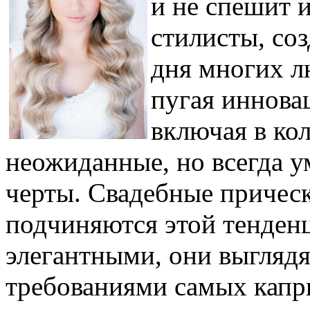
и не спешит 
стилисты, со
дня многих л
пугая иннова
включая в ко
неожиданные, но всегда у
черты. Свадебные причес
подчиняются этой тенден
элегантными, они выглядя
требованиями самых капр