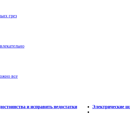
ьих грез
ивлекательно
можно все
достоинства и исправить недостатки
Электрические щи