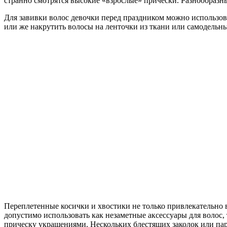
странно смотрятся высокие «взрослые» прически. Разнообразны
Для завивки волос девочки перед праздником можно использов
или же накрутить волосы на ленточки из ткани или самодельны
Переплетенные косички и хвостики не только привлекательно 
допустимо использовать как незаметные аксессуары для волос,
прическу украшениями. Нескольких блестящих заколок или пар