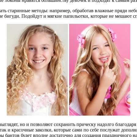
е локоны нравятся большинству девочек и подходят к самым разн
ать старинные методы: например, обработав влажные пряди небо
е бигуди. Подойдут и мягкие папильотки, которые не мешают сп
выглядят, но и позволяют сохранить прическу надолго благода
 так и красочные заколки, которые сами по себе послужат допо
ы бантов будет вполне достаточно для создания праздничного н