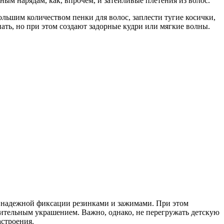
ым нарядам, как, впрочем, и затейливые плетения из волос.
льшим количеством пенки для волос, заплести тугие косички,
ать, но при этом создают задорные кудри или мягкие волны.
ря надежной фиксации резинками и зажимами. При этом
лнительным украшением. Важно, однако, не перегружать детскую
астроения.