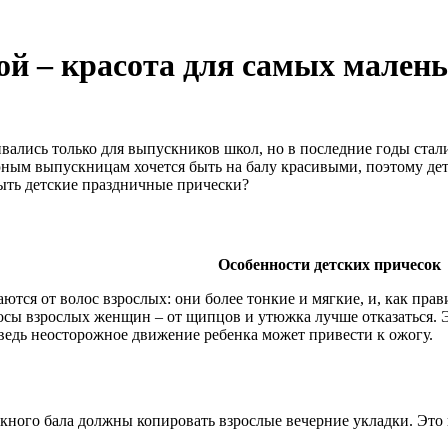
ой – красота для самых мален
вались только для выпускников школ, но в последние годы ст
юным выпускницам хочется быть на балу красивыми, поэтому де
ыть детские праздничные прически?
Особенности детских причесок
ются от волос взрослых: они более тонкие и мягкие, и, как пра
осы взрослых женщин – от щипцов и утюжка лучше отказаться. Э
 ведь неосторожное движение ребенка может привести к ожогу.
кного бала должны копировать взрослые вечерние укладки. Это 