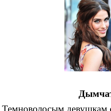
Дымча
Темноволосым девушкам 