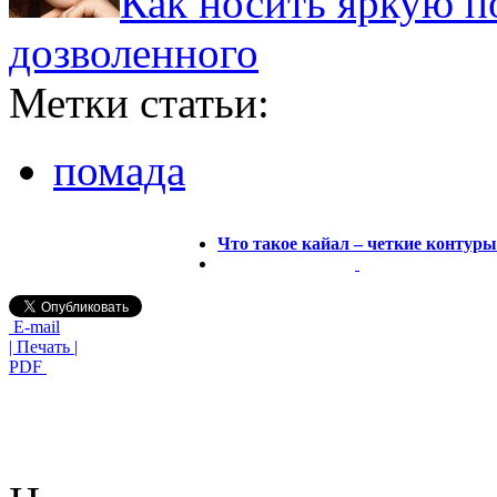
Как носить яркую п
дозволенного
Метки статьи:
помада
Что такое кайал – четкие контуры
E-mail
| Печать |
PDF