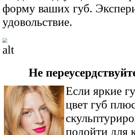
форму ваших губ. Экспер
удовольствие.
Не переусердствуй
Если яркие г
цвет губ плю
скульптуриро
подойти для 