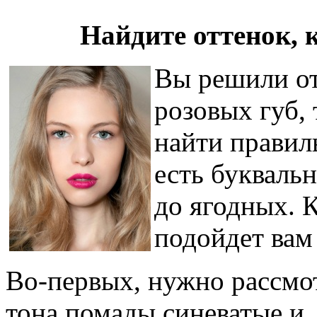
Найдите оттенок, 
Вы решили от
розовых губ,
найти правил
есть букваль
до ягодных. К
подойдет вам
Во-первых, нужно рассмо
тона помады синеватые и,