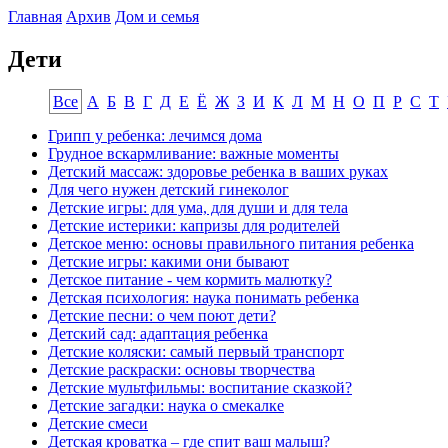
Главная
Архив
Дом и семья
Дети
Все
А
Б
В
Г
Д
Е
Ё
Ж
З
И
К
Л
М
Н
О
П
Р
С
Т
Грипп у ребенка: лечимся дома
Грудное вскармливание: важные моменты
Детский массаж: здоровье ребенка в ваших руках
Для чего нужен детский гинеколог
Детские игры: для ума, для души и для тела
Детские истерики: капризы для родителей
Детское меню: основы правильного питания ребенка
Детские игры: какими они бывают
Детское питание - чем кормить малютку?
Детская психология: наука понимать ребенка
Детские песни: о чем поют дети?
Детский сад: адаптация ребенка
Детские коляски: самый первый транспорт
Детские раскраски: основы творчества
Детские мультфильмы: воспитание сказкой?
Детские загадки: наука о смекалке
Детские смеси
Детская кроватка – где спит ваш малыш?