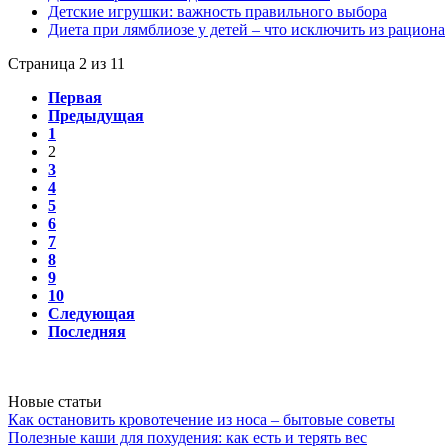
Детские игрушки: важность правильного выбора
Диета при лямблиозе у детей – что исключить из рациона
Страница 2 из 11
Первая
Предыдущая
1
2
3
4
5
6
7
8
9
10
Следующая
Последняя
Новые статьи
Как остановить кровотечение из носа – бытовые советы
Полезные каши для похудения: как есть и терять вес