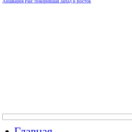
Айшвария Рай: покорившая Запад и Восток
Главная