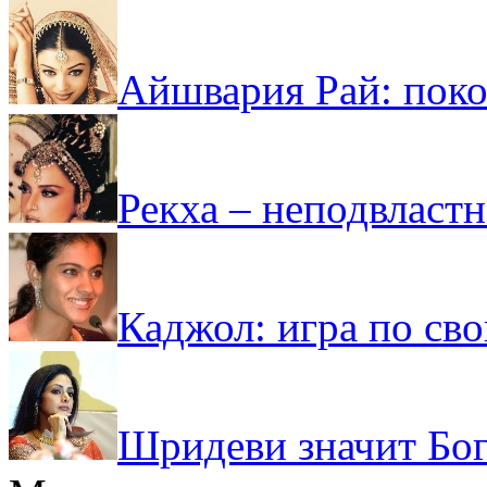
Айшвария Рай: поко
Рекха – неподвласт
Каджол: игра по св
Шридеви значит Бо