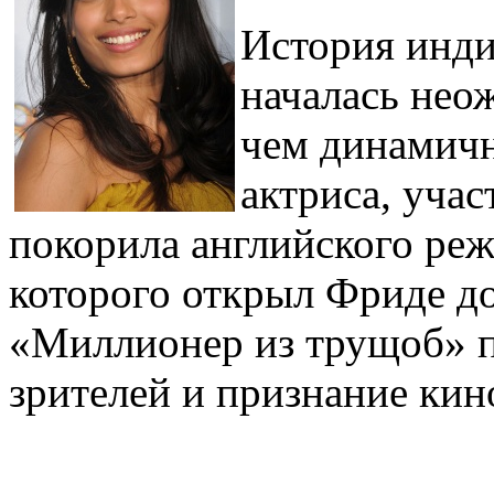
История инд
началась нео
чем динамич
актриса, уча
покорила английского ре
которого открыл Фриде д
«Миллионер из трущоб» п
зрителей и признание кин