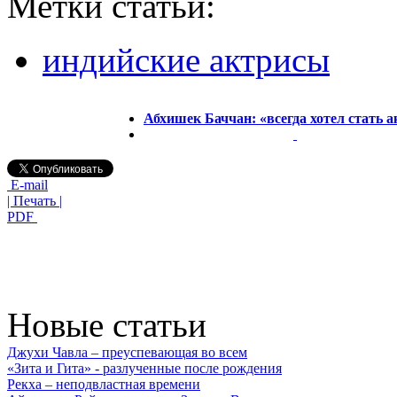
Метки статьи:
индийские актрисы
Абхишек Баччан: «всегда хотел стать 
E-mail
| Печать |
PDF
Новые статьи
Джухи Чавла – преуспевающая во всем
«Зита и Гита» - разлученные после рождения
Рекха – неподвластная времени