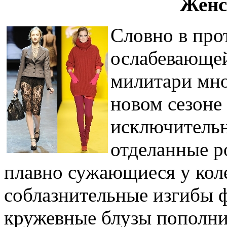
Женс
Словно в про
ослабевающей
милитари мно
новом сезоне
исключительн
отделанные 
плавно сужающиеся у кол
соблазнительные изгибы ф
кружевные блузы пополнил