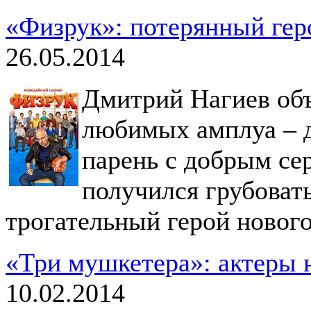
«Физрук»: потерянный гер
26.05.2014
Дмитрий Нагиев объ
любимых амплуа – д
парень с добрым сер
получился грубоват
трогательный герой новог
«Три мушкетера»: актеры 
10.02.2014