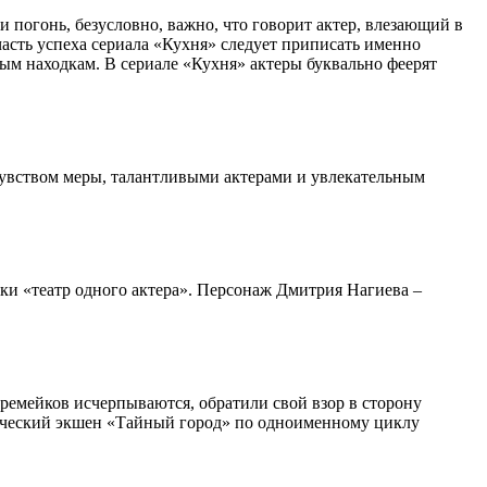
и погонь, безусловно, важно, что говорит актер, влезающий в
часть успеха сериала «Кухня» следует приписать именно
ным находкам. В сериале «Кухня» актеры буквально феерят
чувством меры, талантливыми актерами и увлекательным
ски «театр одного актера». Персонаж Дмитрия Нагиева –
 ремейков исчерпываются, обратили свой взор в сторону
тический экшен «Тайный город» по одноименному циклу