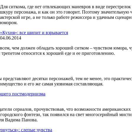
Для ситкома, где нет отвлекающих маневров в виде перестрелок 
шкуру персонажа, и как он это говорит. Поэтому значительную 
актерской игре, а не только работе режиссера и удачным сценар
юмором.
«Кухня»: все шипит и взрывается
04.06.2014
 всем, чем должен обладать хороший ситком – чувством юмора, 
с трепетом относится к хорошей еде и ее приготовлению.
ы представляют десятки персонажей, тем не менее, это практиче
еимущество и его же самая уязвимая составляющая.
ющего постмодернизма
датели сериалов, прочувствовав, что возможности американских
 городского фэнтези, так появился на свет многосерийный мис
ля Вадима Панова.
ернуться»: слепые чувства