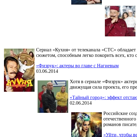
Сериал «Кухня» от телеканала «СТС» обладает
сюжетом, способным легко покорить всех, кто 
«Физрук»: актеры во главе с Нагиевым
03.06.2014
Хотя в сериале «Физрук» актер
движущая сила проекта, его пр
«Тайный город»: эффект отста
02.06.2014
Российские соз
отечественного
романов писате
«Уйти, чтобы в