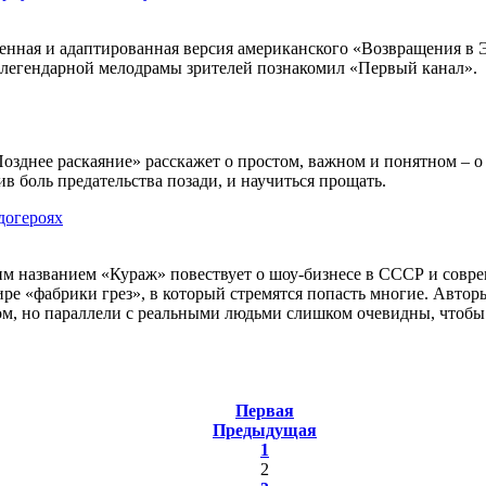
енная и адаптированная версия американского «Возвращения в 
 легендарной мелодрамы зрителей познакомил «Первый канал».
зднее раскаяние» расскажет о простом, важном и понятном – о в
в боль предательства позади, и научиться прощать.
догероях
им названием «Кураж» повествует о шоу-бизнесе в СССР и соврем
ире «фабрики грез», в который стремятся попасть многие. Автор
м, но параллели с реальными людьми слишком очевидны, чтобы 
Первая
Предыдущая
1
2