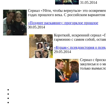
31.05.2014
Сериал «Уйти, чтобы вернуться» это осовремен
годах прошлого века. С российским вариантом
«Позднее раскаяние»: прогорклое прошлое
30.05.2014
Короткий, искренний сериал «По
гармонию с самим собой, остави
«Кураж»: псевдоистория о псев
29.05.2014
Сериал с броск
закулисья и о м
только вымысло