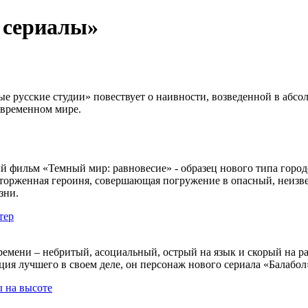
е сериалы»
 русские студии» повествует о наивности, возведенной в абсол
овременном мире.
фильм «Темный мир: равновесие» - образец нового типа городс
торженная героиня, совершающая погружение в опасный, неизве
зни.
тер
ремени – небритый, асоциальный, острый на язык и скорый на р
ция лучшего в своем деле, он персонаж нового сериала «Балабол
ы на высоте