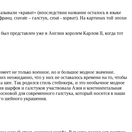
ывали «крават» (впоследствии название осталось в языке
ранц. cravate – галстук, croat - хорват). На картинах той эпохи
был представлен уже в Англии королем Карлом II, когда тот
имеет не только военное, но и большое модное значение.
их неожиданно, что у них не оставалось времени на то, чтобы
а шее. Так родился стиль стейнкерк, и это необычное модное
ния шарфов и галстуков участвовала Азия и континентальная
 основой для современного галстука, который носится в наши
ого шейного украшения.