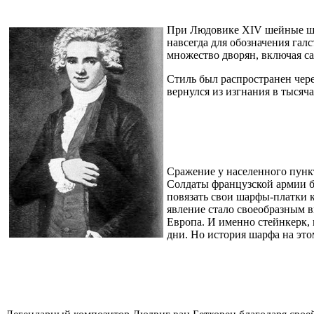
При Людовике XIV шейные шар
навсегда для обозначения галст
множество дворян, включая с
Стиль был распространен чере
вернулся из изгнания в тысяч
Сражение у населенного пункт
Солдаты французской армии бы
повязать свои шарфы-платки к
явление стало своеобразным в
Европа. И именно стейнкерк, 
дни. Но история шарфа на это