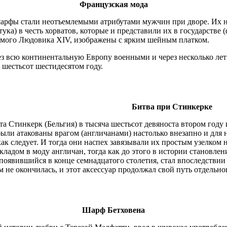
Французская мода
фы стали неотъемлемыми атрибутами мужчин при дворе. Их наз
ука) в честь хорватов, которые и представили их в государстве (ф
амого Людовика XIV, изображены с ярким шейным платком.
з всю континентальную Европу военными и через несколько лет 
а шестьсот шестидесятом году.
Битва при Стинкерке
а Стинкерк (Бельгия) в тысяча шестьсот девяноста втором году 
ли атакованы врагом (англичанами) настолько внезапно и для н
ак следует. И тогда они наспех завязывали их простым узелком н
кладом в моду англичан, тогда как до этого в истории становле
появившийся в конце семнадцатого столетия, стал впоследствии
м не окончилась, и этот аксессуар продолжал свой путь отдельн
Шарф Бетховена