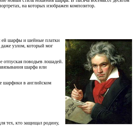
ние новый стиль ношения шарфа. В тысяча восемьсот десятом
ортретах, на которых изображен композитор.
я ей шарфы и шейные платки
 даже узлом, который мог
не отпуская поводьев лошадей.
завязывания шарфа или
 же шарфики в английском
я тех, кто защищал родину,