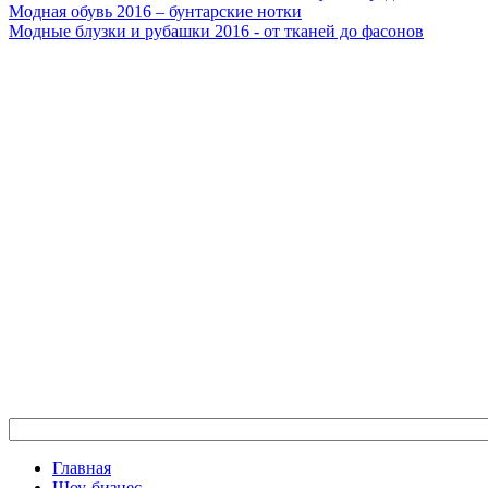
Модная обувь 2016 – бунтарские нотки
Модные блузки и рубашки 2016 - от тканей до фасонов
Главная
Шоу-бизнес