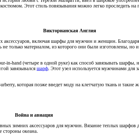
 истории любви с Терезой Малфатти, ввел в широкое употребле
костюмом. Этот стиль повязывания можно легко проследить на п
Викторианская Англия
 аксессуаров, включая шарфы для мужчин и женщин. Благодар
 не только материалом, из которого они были изготовлены, но и
ur-in-hand (четыре в одной руке) как способ завязывать шарфы, 
ругой завязывался
шарф
. Этот узел используется мужчинами для 
urberry, которая позже введет моду на клетчатую ткань и такие
Война и авиация
ых зимних аксессуаров для мужчин. Вязание теплых шарфов дл
е стороны океана.