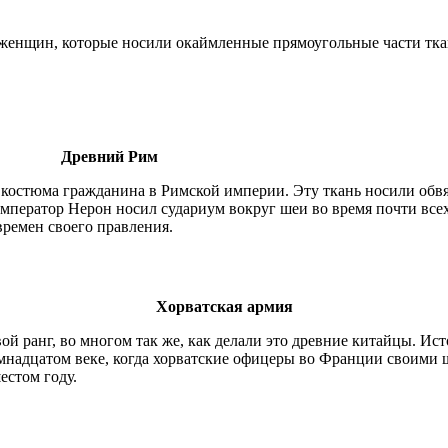
 женщин, которые носили окаймленные прямоугольные части тк
Древний Рим
ю костюма гражданина в Римской империи. Эту ткань носили обв
Император Нерон носил судариум вокруг шеи во время почти вс
времен своего правления.
Хорватская армия
й ранг, во многом так же, как делали это древние китайцы. Ист
семнадцатом веке, когда хорватские офицеры во Франции своим
естом году.