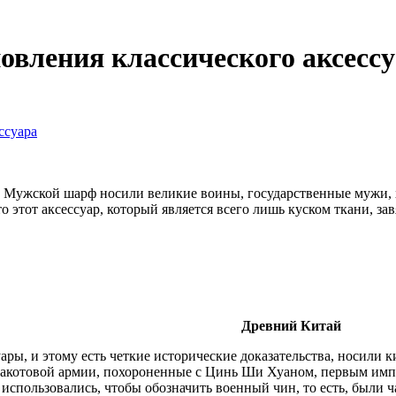
овления классического аксесс
ссуара
 Мужской шарф носили великие воины, государственные мужи, х
 этот аксессуар, который является всего лишь куском ткани, за
.
Древний Китай
ы, и этому есть четкие исторические доказательства, носили к
ракотовой армии, похороненные с Цинь Ши Хуаном, первым импе
 использовались, чтобы обозначить военный чин, то есть, были