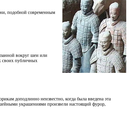
ани, подобной современным
язанной вокруг шеи или
ех своих публичных
орикам доподлинно неизвестно, когда была введена эта
и шейными украшениями произвели настоящий фурор,