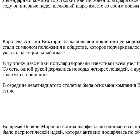
Легендарный композитор Людвиг ван Бетховен благодаря своей
году он впервые надел шелковый шарф вместе со своим новым 
Королева Англии Виктория была большой поклонницей модных
стали символом положения в обществе, которое подчеркивалось
указать на социальный класс.
В ту эпоху извозчики популяризировали известный всем узел fo
То есть, одной рукой держались поводья четырех лошадей, а д
галстука в наши дни.
В середине девятнадцатого столетия была основана компания B
стиле.
Во время Первой Мировой войны шарфы были одними из основн
было патриотической идеей, которая активно поощрялась по об