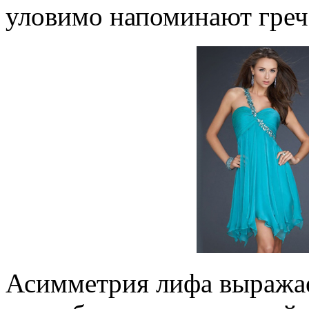
уловимо напоминают греч
Асимметрия лифа выража