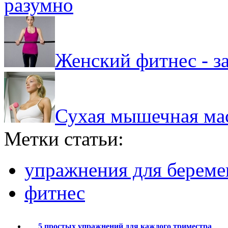
разумно
Женский фитнес - з
Сухая мышечная масс
Метки статьи:
упражнения для берем
фитнес
5 простых упражнений для каждого триместра