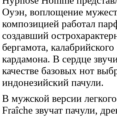
Hypnôse Homme представл
Оуэн, воплощение мужест
композицией работал пар
создавший острохарактерн
бергамота, калабрийского
кардамона. В сердце звучи
качестве базовых нот выб
индонезийский пачули.
В мужской версии легко
Fraîche звучат пачули, др