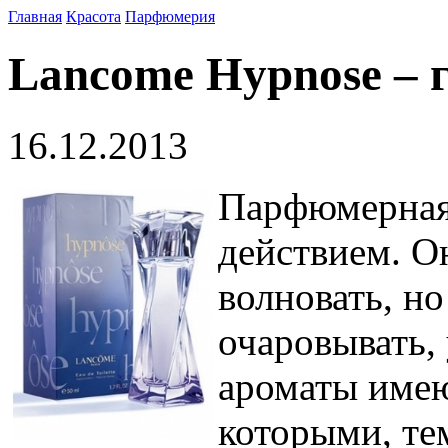
Главная
Красота
Парфюмерия
Lancome Hypnose – 
16.12.2013
Парфюмерная
действием. О
волновать, но
очаровывать,
ароматы имею
которыми, тем