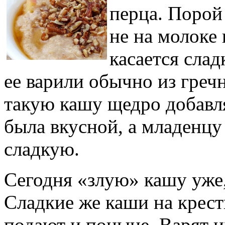
перца. Порой
не на молоке 
касается слад
ее варили обычно из греч
такую кашу щедро добавля
была вкусной, а младенцу
сладкую.
Сегодня «злую» кашу уже, 
Сладкие же каши на крес
подают и поныне. Варят и