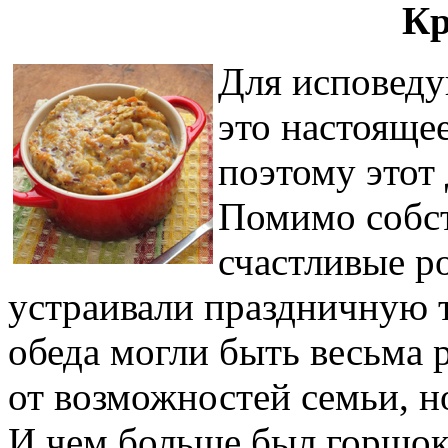
Кр
Для исповеду
это настояще
поэтому этот
Помимо собс
счастливые ро
устраивали праздничную т
обеда могли быть весьма 
от возможностей семьи, н
И чем больше был горшок