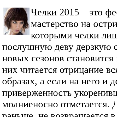
Челки 2015 – это ф
мастерство на остр
которыми челки лиш
послушную деву дерзкую 
новых сезонов становится
них читается отрицание вс
образах, а если на него и д
приверженность укоренив
молниеносно отметается. Д
раньше, не возвращается в