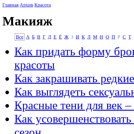
Главная
Архив
Красота
Макияж
Все
А
Б
В
Г
Д
Е
Ё
Ж
З
И
К
Л
М
Н
О
П
Р
С
Т
Как придать форму бро
красоты
Как закрашивать редки
Как выглядеть сексуал
Красные тени для век –
Как усовершенствовать
сезон