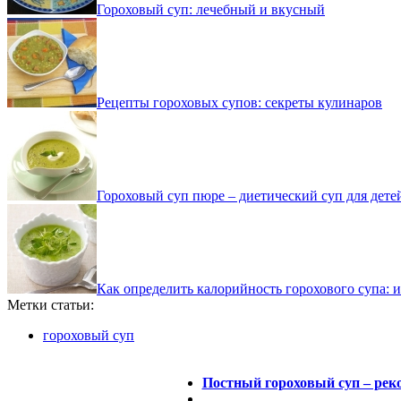
Гороховый суп: лечебный и вкусный
Рецепты гороховых супов: секреты кулинаров
Гороховый суп пюре – диетический суп для дете
Как определить калорийность горохового супа: и
Метки статьи:
гороховый суп
Постный гороховый суп – рек