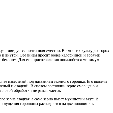
культивируется почти повсеместно. Во многих культурах горох
но и внутри. Организм просит более калорийной и горячей
с беконом. Для его приготовления понадобится минимум
олее известный под названием зеленого горошка. Его вывели
усный и сладкий. В спелом состоянии зерно сморщено и
епловой обработки не размягчается.
о зерна гладкая, а само зерно имеет мучнистый вкус. В
и и лущения горошины распадаются на две половинки.