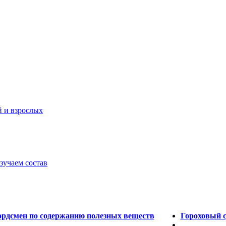
й и взрослых
зучаем состав
ордсмен по содержанию полезных веществ
Гороховый с