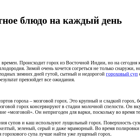
тное блюдо на каждый день
 времен. Происходит горох из Восточной Индии, но на сегодня 
плодородия. Зимой очень хочется согреться не только снаружи, 
олодных зимних дней гутой, сытный и недорогой
гороховый суп
результат превзойдет все ожидания.
ортов гороха – мозговой горох. Это крупный и сладкий горох, б
озговой горох консервируют в стадии молочной спелости. Он вк
ние «мозговой». Он непригоден для варки, поскольку во время т
ния супов и каш используют лущильный горох. Поверхность сухог
 желтый, зеленый, серый и даже мраморный. Во время полировк
я горохового супа лучше найти уже лущеный горох.