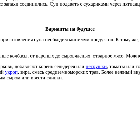
се запахи соединились. Суп подавать с сухариками через пятнад
Варианты на будущее
 приготовления супа необходим минимум продуктов. К тому же,
зные колбасы, от вареных до сыровяленых, отварное мясо. Можн
орковь, добавляют корень сельдерея или
петрушки
, томаты или т
ный
укроп
, зира, смесь средиземноморских трав. Более нежный вк
ым сыром или ввести сливки.