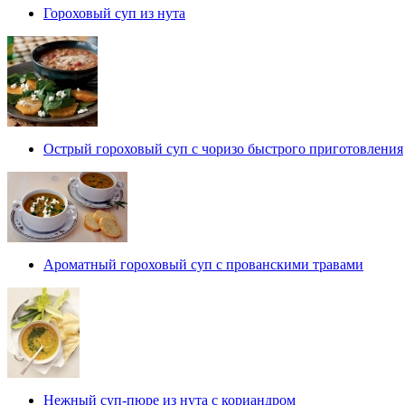
Гороховый суп из нута
Острый гороховый суп с чоризо быстрого приготовления
Ароматный гороховый суп с прованскими травами
Нежный суп-пюре из нута с кориандром