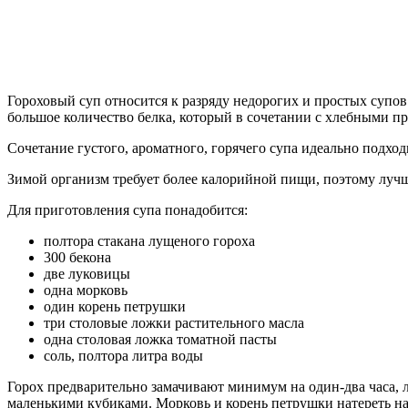
Гороховый суп относится к разряду недорогих и простых супов
большое количество белка, который в сочетании с хлебными п
Сочетание густого, ароматного, горячего супа идеально подход
Зимой организм требует более калорийной пищи, поэтому лучше
Для приготовления супа понадобится:
полтора стакана лущеного гороха
300 бекона
две луковицы
одна морковь
один корень петрушки
три столовые ложки растительного масла
одна столовая ложка томатной пасты
соль, полтора литра воды
Горох предварительно замачивают минимум на один-два часа, л
маленькими кубиками. Морковь и корень петрушки натереть на 