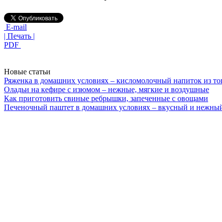
E-mail
| Печать |
PDF
Новые статьи
Ряженка в домашних условиях – кисломолочный напиток из то
Оладьи на кефире с изюмом – нежные, мягкие и воздушные
Как приготовить свиные ребрышки, запеченные с овощами
Печеночный паштет в домашних условиях – вкусный и нежный