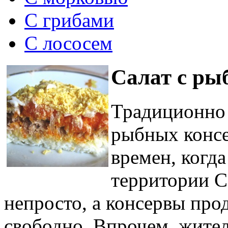
С грибами
С лососем
Салат с ры
Традиционно 
рыбных консе
времен, когда
территории С
непросто, а консервы про
свободно. Впрочем, жител