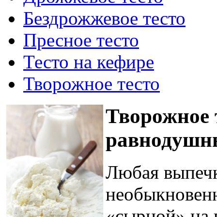
Бездрожжевое тесто
Пресное тесто
Тесто на кефире
Творожное тесто
Творожное 
равнодушны
Любая выпечк
необыкновен
«сырной» на 