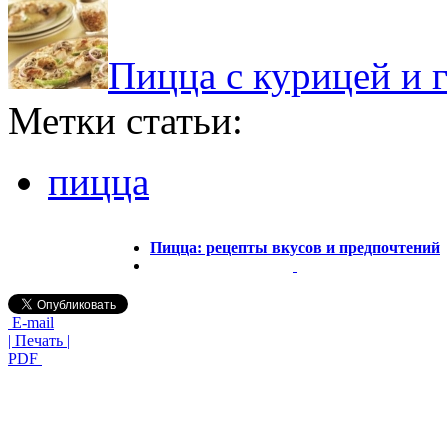
Пицца с курицей и 
Метки статьи:
пицца
Пицца: рецепты вкусов и предпочтений
E-mail
| Печать |
PDF