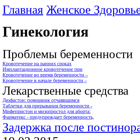
Главная
Женское Здоровь
Гинекология
Проблемы беременности
Кровотечение на ранних сроках
Имплантационное кровотечение при
Кровотечение во время беременности –
Кровотечение в начале беременности –
Лекарственные средства
Дюфастон: помощник отчаявшимся
Таблетки для прерывания беременности -
Мифепристон и мизопростол для аборта:
Фарматекс - предупреждает беременность,
Задержка после постинора