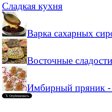
Сладкая кухня
Варка сахарных сир
Восточные сладости
Имбирный пряник -