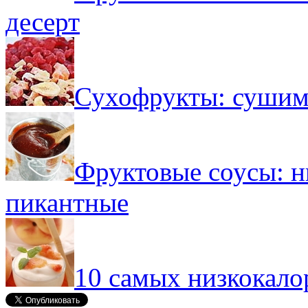
десерт
Сухофрукты: сушим
Фруктовые соусы: н
пикантные
10 самых низкокал